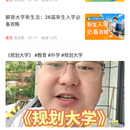
解锁大学新生活：26届新生入学必
备攻略
置顶
优志愿
07-17
阅读 1.4万
《规划大学》 #教育 #升学 #规划大学
01:08