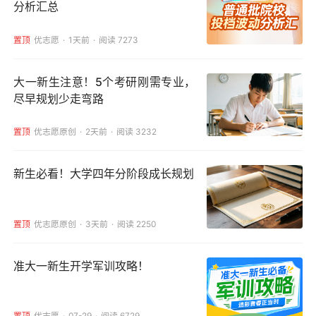
分析汇总
置顶
优志愿
1天前
阅读 7273
大一新生注意！5个考研刚需专业，
尽早规划少走弯路
置顶
优志愿原创
2天前
阅读 3232
新生必看！大学四年分阶段成长规划
置顶
优志愿原创
3天前
阅读 2250
准大一新生开学军训攻略！
置顶
优志愿
07-29
阅读 6729