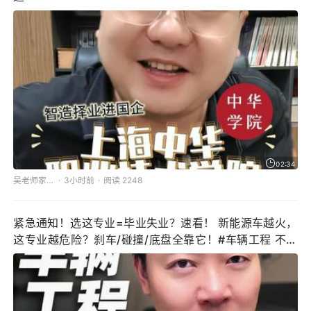
02:34
吴老师家长圈
3小时前
阅读 2248
紧急通知！选这专业=毕业失业？速看！ 新能源车越火，
这专业越危险？刹车/碰撞/底盘全靠它！#车辆工程 不是
修车！揭秘未来最吃香的"汽车建筑师"，选错专业=耽误一
生！