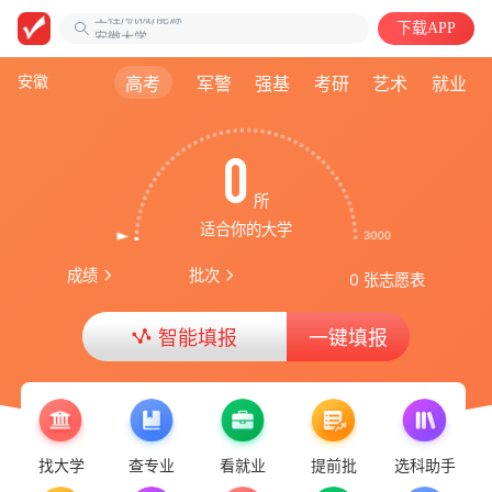
工程/机械/能源
安徽大学
下载APP
计算机类
安徽
高考
军警
强基
考研
艺术
就业
0
所
适合你的大学
成绩
批次
0 张志愿表
智能填报
一键填报
找大学
查专业
看就业
提前批
选科助手
率先更新 | 2026重庆普通类专科投档线！