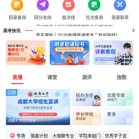
高考版关闭 | 非高三用户可正常进行智能填报！
招录查询
同分去向
批次线
位次查询
测录取率
率先更新 | 2026湖南普通类专科投档线！
率先更新 | 2026新疆普通类本二批投档线！
高考快讯
率先更新 | 2026广东普通类专科投档线！
直播
课堂
测评
指数
回放
成都大学招生宣讲
专场
强基计划
大咖聊专业
学院来敲门
优秀学子说