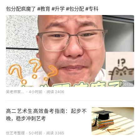
包分配疯魔了 #教育 #升学 #包分配 #专科
01:30
吴老师家长圈
4小时前
阅读 2406
高二艺术生高效备考指南：起步不
晚，稳步冲刺艺考
优艺考整理
5小时前
阅读 3365