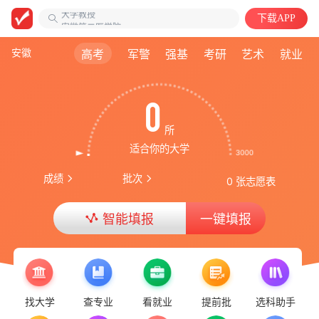
大学教授
下载APP
安徽第二医学院
中国语言文学类
安徽
高考
军警
强基
考研
艺术
就业
0
所
适合你的大学
成绩
批次
0 张志愿表
智能填报
一键填报
找大学
查专业
看就业
提前批
选科助手
率先更新 | 2026重庆普通类专科投档线！