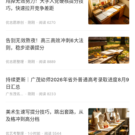
甩掉无效努力！大学入党硬核提分技
巧，快速拉开竞争差距
优志愿原创
刚刚
阅读 6270
告别无效熬夜！高三高效冲刺6大法
则，稳步逆袭提分
优志愿整理
刚刚
阅读 8889
持续更新｜广茂幼师2026年省外普通高考录取进度8月9
日汇总
广东茂名幼儿师范专科学校
刚刚
阅读 8233
美术生速写提分技巧，跳出套路，从
及格冲到高分档
优艺考整理
1小时前
阅读 5544