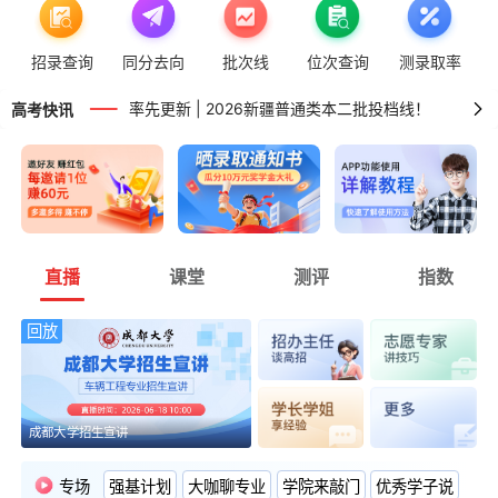
高考版关闭 | 非高三用户可正常进行智能填报！
招录查询
同分去向
批次线
位次查询
测录取率
率先更新 | 2026湖南普通类专科投档线！
率先更新 | 2026新疆普通类本二批投档线！
高考快讯
率先更新 | 2026广东普通类专科投档线！
直播
课堂
测评
指数
回放
成都大学招生宣讲
专场
强基计划
大咖聊专业
学院来敲门
优秀学子说