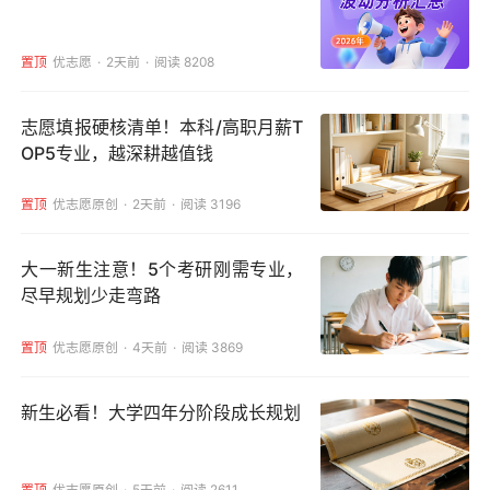
置顶
优志愿
2天前
阅读 8208
志愿填报硬核清单！本科/高职月薪T
OP5专业，越深耕越值钱
置顶
优志愿原创
2天前
阅读 3196
大一新生注意！5个考研刚需专业，
尽早规划少走弯路
置顶
优志愿原创
4天前
阅读 3869
新生必看！大学四年分阶段成长规划
置顶
优志愿原创
5天前
阅读 2611