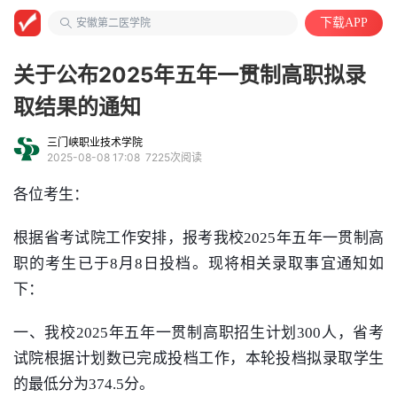
大学教授
安徽第二医学院
下载APP
中国语言文学类
关于公布2025年五年一贯制高职拟录
取结果的通知
三门峡职业技术学院
2025-08-08 17:08
7225次阅读
各位考生：
根据省考试院工作安排，报考我校
2025
年五年一贯制高
职的考生已于
8
月
8
日投档。现将相关录取事宜通知如
下：
一、我校
2025
年五年一贯制高职招生计划
300
人，省考
试院根据
计划数已完成投档工作，
本轮投档拟录取学生
的最低分为
374.5
分。