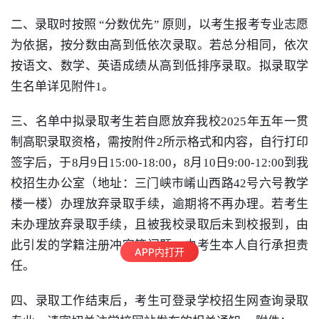
二、录取时按照
“
分数优先
”
原则，以考生报考专业志愿
为依据，按分数由高到低依次录取。若总分相同，依次
按语文、数学、
英语
成绩从高到低排序录取。拟录取学
生名单详见附件
1
。
三、名单中拟录取考生若自愿放弃我校
2025
年五年一贯
制高职录取资格，需按附件
2
所示格式和内容，自行打印
签字后，于
8
月
9
日
15:00-18:00
，
8
月
10
日
9:00-12:00
到我
校招生办公室（地址：三门峡市崤山西路
42
号六号教学
楼一楼）办理放弃录取手续，逾期将不再办理。
若考生
未办理放弃录取手续，且被我校录取后未到校报到，由
此引发的学籍注册冲突等问题，由考生本人自行承担责
APP内打开
任。
四、录取工作结束后，考生可登录学校招生网查询录取