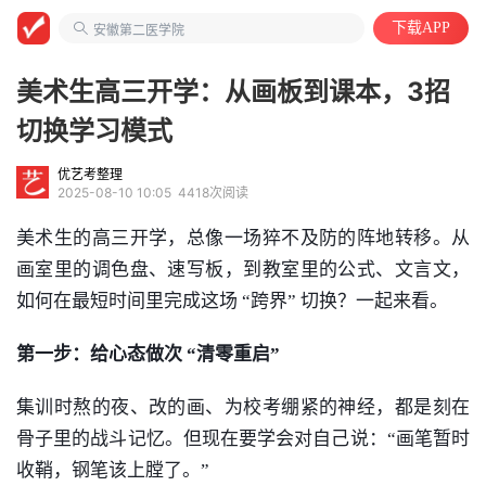
大学教授
下载APP
安徽第二医学院
中国语言文学类
美术生高三开学：从画板到课本，3招
切换学习模式
优艺考整理
2025-08-10 10:05
4418次阅读
美术
生的高三开学，总像一场猝不及防的阵地转移。从
画室里的调色盘、速写板，到教室里的公式、文言文，
如何在最短时间里完成这场 “跨界” 切换？一起来看。​
第一步：给心态做次 “清零重启”​
集训时熬的夜、改的画、为校考绷紧的神经，都是刻在
骨子里的战斗记忆。但现在要学会对自己说：“画笔暂时
收鞘，钢笔该上膛了。”​