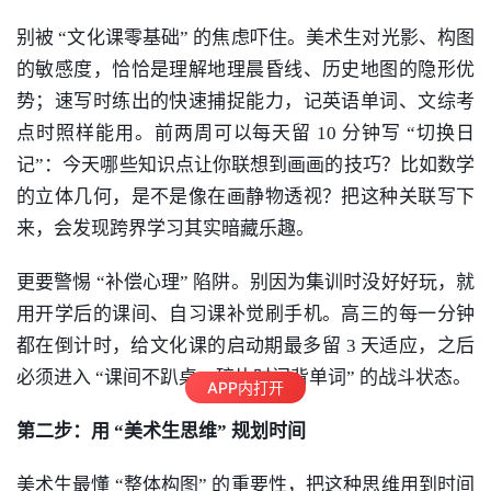
别被 “文化课零基础” 的焦虑吓住。
美术
生对光影、构图
的敏感度，恰恰是理解地理晨昏线、历史地图的隐形优
势；速写时练出的快速捕捉能力，记
英语
单词、文综考
点时照样能用。前两周可以每天留 10 分钟写 “切换日
记”：今天哪些知识点让你联想到画画的技巧？比如数学
的立体几何，是不是像在画静物透视？把这种关联写下
来，会发现跨界学习其实暗藏乐趣。​
更要警惕 “补偿心理” 陷阱。别因为集训时没好好玩，就
用开学后的课间、自习课补觉刷手机。高三的每一分钟
都在倒计时，给文化课的启动期最多留 3 天适应，之后
必须进入 “课间不趴桌，碎片时间背单词” 的战斗状态。​
APP内打开
第二步：用 “
美术
生思维” 规划时间​
美术
生最懂 “整体构图” 的重要性，把这种思维用到时间