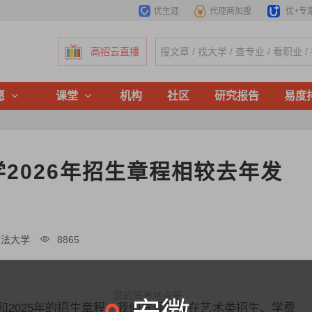
优生涯
代理商加盟
优+专
高招云直播
愿
课堂
机构
社区
研究报告
易度
2026年招生章程相较去年发
政法大学
8865
您的高考地点是
年和2025年的招生章程，我们发现学校在艺术类招生、学费