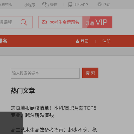
家机构版
微信
|
手机APP
帮助
小程序
VIP
祝广大考生金榜题名
开通
排名
登录
注册
|
热门文章
志愿填报硬核清单！本科/高职月薪TOP5
专业，越深耕越值钱
高二艺术生高效备考指南：起步不晚，稳