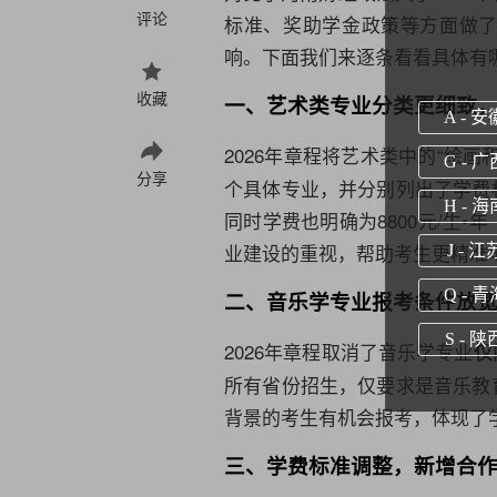
评论
标准、奖助学金政策等方面做
响。下面我们来逐条看看具体有
收藏
一、艺术类专业分类更细致
A - 安
2026年章程将艺术类中的“绘画
G - 广
分享
个具体专业，并分别列出了学费
H - 海
同时学费也明确为8800元/生
业建设的重视，帮助考生更精准
J - 江
Q - 青
二、音乐学专业报考条件放
S - 陕
2026年章程取消了音乐学专业
仅
所有省份招生，仅要求是音乐教
背景的考生有机会报考，体现了
三、学费标准调整，新增合