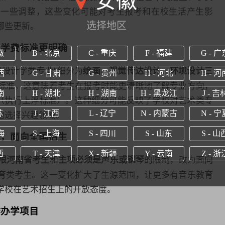
安徽
了一些调整，这些变化可能对考生报考和在校生活产生影
哪些更新。
选择地区
，学费标准更明确
徽
B - 北京
C - 重庆
F - 福建
G - 广
和设计学类专业”细分为
三
绘画、视觉传达设计、环境设计
西
G - 甘肃
G - 贵州
H - 河北
H - 河
标准。这意味着考生在报考时能更清晰地了解专业方向，
南
H - 湖北
H - 湖南
H - 黑龙江
J - 吉
•年（执行上浮标准）。这种细分可能反映了学校对艺术类专
地选择兴趣领域。
苏
J - 江西
L - 辽宁
N - 内蒙古
N - 宁
海
S - 上海
S - 四川
S - 山东
S - 山
宽，面向全国招生
西
T - 天津
X - 新疆
Y - 云南
Z - 浙
和
的限制，改为面向
限河南省考生
主项必须是声乐或钢琴
育类考生。这一变化扩大了生源范围，让更多有音乐教育
学校在艺术招生上的开放态度。
作办学项目