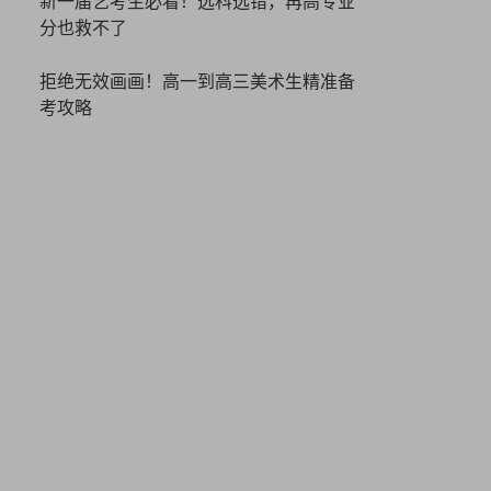
新一届艺考生必看！选科选错，再高专业
分也救不了
拒绝无效画画！高一到高三美术生精准备
考攻略