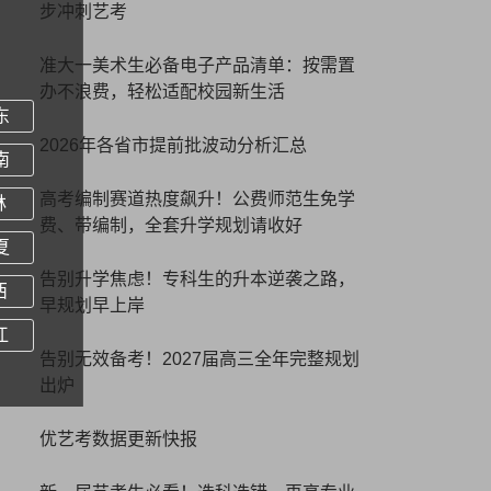
步冲刺艺考
准大一美术生必备电子产品清单：按需置
办不浪费，轻松适配校园新生活
东
2026年各省市提前批波动分析汇总
南
高考编制赛道热度飙升！公费师范生免学
林
费、带编制，全套升学规划请收好
夏
告别升学焦虑！专科生的升本逆袭之路，
西
早规划早上岸
江
告别无效备考！2027届高三全年完整规划
出炉
优艺考数据更新快报