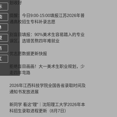
划收好
东
提醒：今日9:00-15:00填报江苏2026年普
南
通高校招生专科补录志愿
林
别盲目填报：90%美术生容易踏入的专业
夏
误区，选错苦熬四年难就业
西
优志愿数据更新快报
江
拒绝盲目画画！大一美术生职业规划，少
走四年弯路
2026年江西科技学院全国各省录取时间及
通知书发放进展
新同学 看这“理”｜沈阳理工大学2026年本
科招生录取进程更新（8月7日）