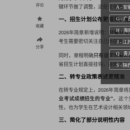
评论
键环节做了调整，这些变化直接
A - 安
一、招生计划公布更规范，
G - 广
收藏
H - 海
2026年简章新增说明：
分省分专
考生需要密切关注自己所在省份
J - 江
分享
Q - 青
同时，章程明确
只有设定分省计
省招生计划直接挂钩，避免了考
S - 陕
二、转专业政策表述更精准
在转专业规定上，2026年简章
。这个
业考试成绩招生的专业"
性，也为学生在艺术设计相关领
三、简化了部分说明性内容