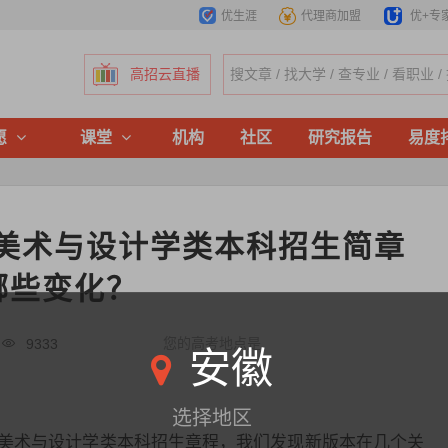
优生涯
代理商加盟
优+专
高招云直播
愿
课堂
机构
社区
研究报告
易度
年美术与设计学类本科招生简章
哪些变化？
您的高考地点是
9333
安徽
选择地区
25年美术与设计学类本科招生章程，我们发现新版本在几个关