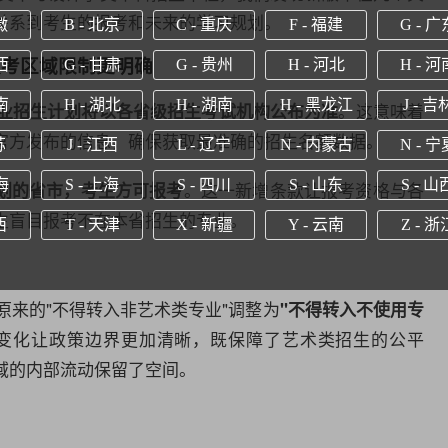
关系到考生的报考和未来的学习规划。
徽
B - 北京
C - 重庆
F - 福建
G - 广
报考区域限制更明确
西
G - 甘肃
G - 贵州
H - 河北
H - 河
南
H - 湖北
H - 湖南
H - 黑龙江
J - 吉
。这意味着
业招生计划将以各省级招生考试机构公布为准
官方发布的信息，确保获取最准确的招生名额数据。
苏
J - 江西
L - 辽宁
N - 内蒙古
N - 宁
海
S - 上海
S - 四川
S - 山东
S - 山
。这一新增条款让报考资格与各
划的省市，考生方可报考
生盲目报考不在本省招生的专业。
西
T - 天津
X - 新疆
Y - 云南
Z - 浙
将原来的"不得转入非艺术类专业"调整为
"不得转入不使用专
变化让政策边界更加清晰，既保障了艺术类招生的公平
域的内部流动保留了空间。