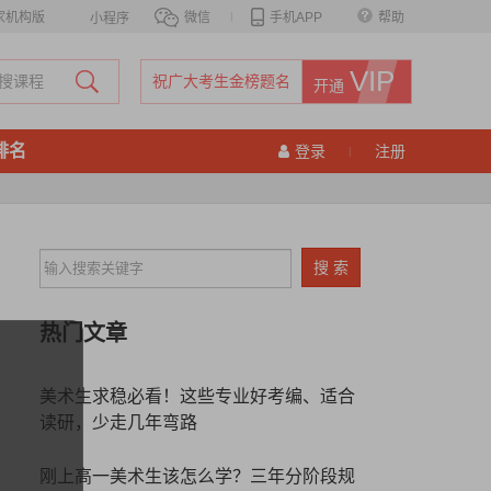
家机构版
微信
|
手机APP
帮助
小程序
VIP
祝广大考生金榜题名
开通
排名
登录
注册
|
热门文章
美术生求稳必看！这些专业好考编、适合
读研，少走几年弯路
刚上高一美术生该怎么学？三年分阶段规