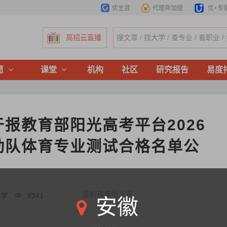
优生涯
代理商加盟
优+专
高招云直播
愿
课堂
机构
社区
研究报告
易度
报教育部阳光高考平台2026
动队体育专业测试合格名单公
您的高考地点是
大学
8341
安徽