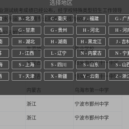
选择地区
业测试统考成绩已经公布，经学校特殊类型招生工作领导
高水平运动队体育专业测试合格线为60分。
徽
B - 北京
C - 重庆
F - 福建
G - 广
西
G - 甘肃
G - 贵州
H - 河北
H - 河
单公示如下：
南
H - 湖北
H - 湖南
H - 黑龙江
J - 吉
生源地
毕业
学
校
苏
J - 江西
L - 辽宁
N - 内蒙古
N - 宁
内蒙古
包头市第八十一中学
海
S - 上海
S - 四川
S - 山东
S - 山
内蒙古
包头市第八十一中学
西
T - 天津
X - 新疆
Y - 云南
Z - 浙
内蒙古
乌海市第一中学
浙江
宁波市
鄞州中学
浙江
宁波市
鄞州中学