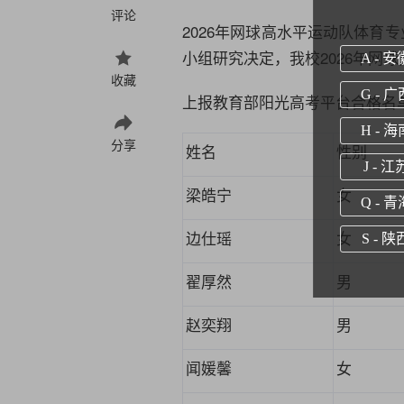
评论
2026
年网球高水平运动队体育专
小组研究决定，我校
2026
年网球
A - 安
收藏
G - 广
上报教育部阳光高考平台合格名
H - 海
分享
姓名
性别
J - 江
梁皓宁
女
Q - 青
边仕瑶
女
S - 陕
翟厚然
男
赵奕翔
男
闻媛馨
女