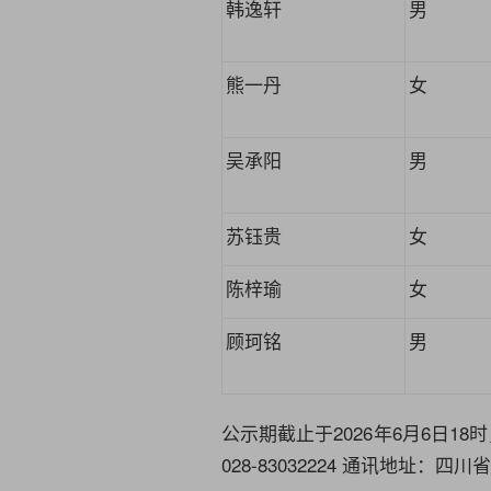
韩逸轩
男
熊
一
丹
女
吴承阳
男
苏钰贵
女
陈梓瑜
女
顾珂铭
男
公示期截止于
2026
年6月
6
日18
028-83032224 通讯地址