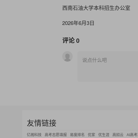
西南石油大学本科招生办公室
2026
年6月
3
日
评论
0
说点什么吧
友情链接
亿阁科技
高考志愿填报
易度排名
优家
优生涯
高招云
AI高