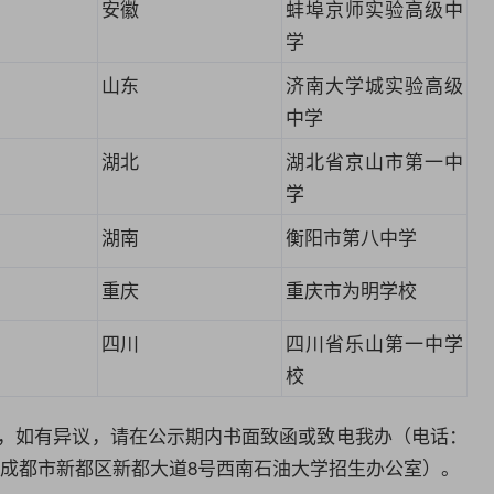
安徽
蚌埠京师实验高级中
学
山东
济南大学城实验高级
中学
湖北
湖北省
京山市
第一中
学
湖南
衡阳市第八中学
重庆
重庆市为
明学校
四川
四川省乐山第一中学
校
时，如有异议，请在公示期内书面致函或致电我办（电话：
：四川省成都市新都区新都大道8号西南石油大学招生办公室）。