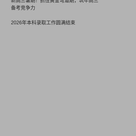
新高三暑期！抓住黄金弯道期，筑牢高三
备考竞争力
2026年本科录取工作圆满结束