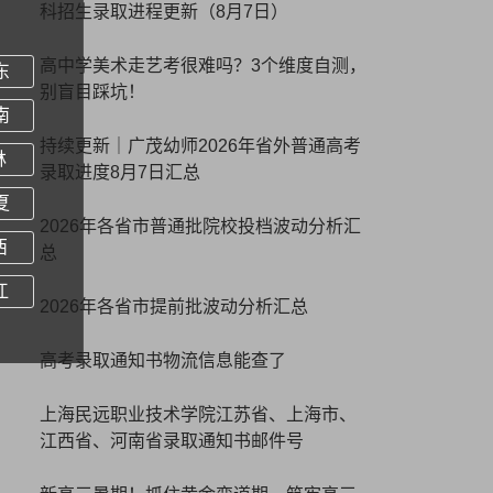
科招生录取进程更新（8月7日）
高中学美术走艺考很难吗？3个维度自测，
东
别盲目踩坑！
南
持续更新｜广茂幼师2026年省外普通高考
林
录取进度8月7日汇总
夏
2026年各省市普通批院校投档波动分析汇
西
总
江
2026年各省市提前批波动分析汇总
高考录取通知书物流信息能查了
上海民远职业技术学院江苏省、上海市、
江西省、河南省录取通知书邮件号