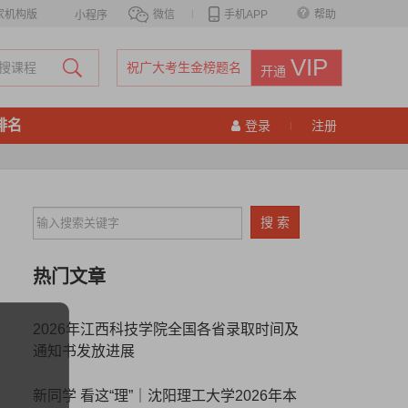
家机构版
微信
|
手机APP
帮助
小程序
VIP
祝广大考生金榜题名
开通
排名
登录
注册
|
热门文章
2026年江西科技学院全国各省录取时间及
通知书发放进展
新同学 看这“理”｜沈阳理工大学2026年本