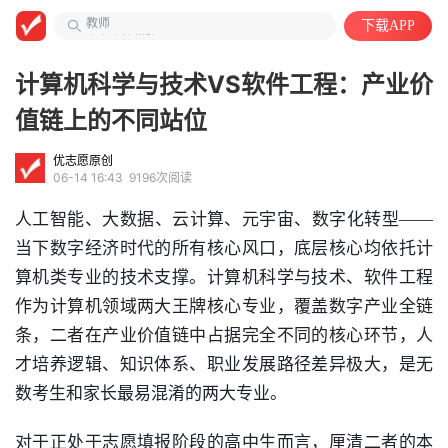
教师
下载APP
山东政法学院
中国语言文学类
计算机科学与技术VS软件工程：产业价
值链上的不同站位
优志愿原创
06-14 16:43
9196次阅读
人工智能
、大
数据
、云计算、元宇宙、数字化转型——
当下
数字经济
时代的所有核心风口，底层核心均依托
计
算机类
专业的技术支撑。
计算机科学与技术
、
软件工程
作为计算机领域两大王牌核心专业，覆盖数字产业全链
条，二者在产业价值链中占据完全不同的核心环节，人
才培养逻辑、知识体系、职业发展路径差异极大，是无
数考生和家长最易混淆的两大专业。
对于正处于志愿填报阶段的高中生而言，厘清二者的本