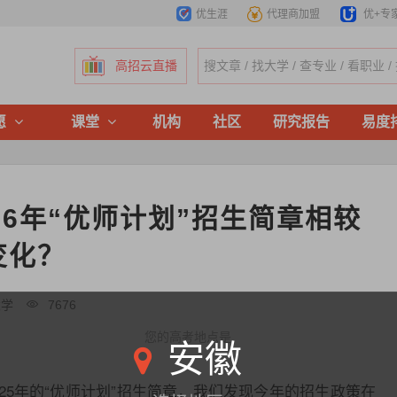
优生涯
代理商加盟
优+专
高招云直播
愿
课堂
机构
社区
研究报告
易度
26年“优师计划”招生简章相较
变化？
大学
7676
您的高考地点是
安徽
025年的“优师计划”招生简章，我们发现今年的招生政策在