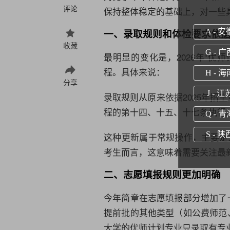
评论
保持整体稳定的基础上，对一些
一、录取规则和体检要求依
A - 安
收藏
G - 广
最明显的变化是，2026年“优
程。具体来说：
H - 海
分享
J - 江
录取规则从原来依据2025年招
程的第十四、十五、十七条执行
Q - 青
S - 陕
这种更新属于常规操作，主要是
考生而言，这意味着需要关注最
二、志愿填报规则更加明确
今年简章在志愿填报部分增加了
提前批的其他类型（如公费师范
大学的优师计划专业只录取有专