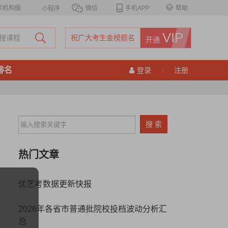
家机构版
微信
|
手机APP
帮助
小程序
VIP
祝广大考生金榜题名
开通
排名
登录
注册
|
热门文章
优艺考数据更新快报
2026年各省市普通批院校投档波动分析汇
总