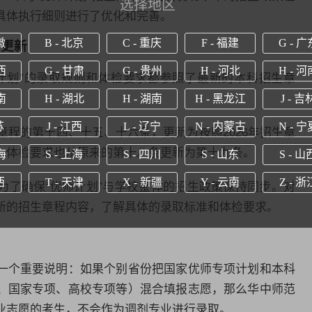
选择地区
具体执行细则进行了优化和完善。
据更新
徽
B - 北京
C - 重庆
F - 福建
G - 广
西
G - 甘肃
G - 贵州
H - 河北
H - 河
师计划”的录取规则和体检要求都参照了最新的本科招生章
南
H - 湖北
H - 湖南
H - 黑龙江
J - 吉
苏
J - 江西
L - 辽宁
N - 内蒙古
N - 宁
生章程的第十四、十五、十六条，更新为按照2026年招生章
。体检要求也从原来的第十八条更新为第十九条。
海
S - 上海
S - 四川
S - 山东
S - 山
西
T - 天津
X - 新疆
Y - 云南
Z - 浙
为了确保“优师计划”与学校整体的招生政策保持同步。对
新的招生章程内容，了解具体的录取标准和体检要求。
一个重要说明：如果个别省份把国家优师专项计划和本科
、国家专项、高校专项等）混合填报志愿，那么华中师范
业志愿的考生，不会作为调剂专业进行录取。