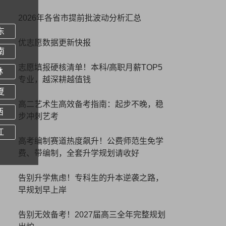
2026年各省市提前批波动分析汇总
东
优志愿数据更新快报
南
志愿填报硬核清单！本科/高职月薪TOP5
林
专业，越深耕越值钱
夏
高二艺术生高效备考指南：起步不晚，稳
西
步冲刺艺考
江
高考编制赛道热度飙升！公费师范生免学
费、带编制，全套升学规划请收好
告别升学焦虑！专科生的升本逆袭之路，
早规划早上岸
告别无效备考！2027届高三全年完整规划