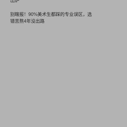
出炉
别瞎报！90%美术生都踩的专业误区，选
错苦熬4年没出路