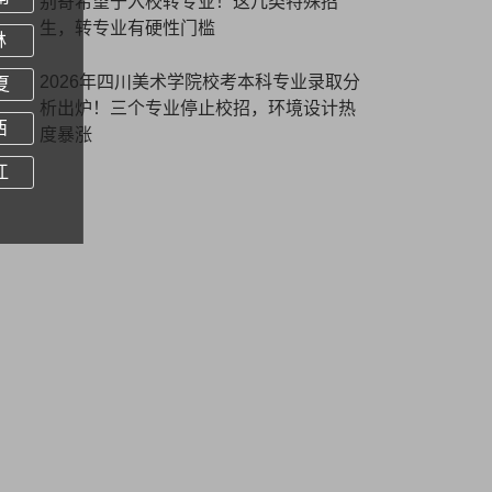
别寄希望于入校转专业！这几类特殊招
生，转专业有硬性门槛
林
2026年四川美术学院校考本科专业录取分
夏
析出炉！三个专业停止校招，环境设计热
西
度暴涨
江