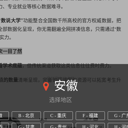
力、专业就业等核心
数据
难寻。
功能整合全国数千所高校的官方权威
数据
，把
“数说大学”
全部
数据
化呈现，你无需翻遍全网拼凑信息，只需通过“数
实力。
次一目了然
，但传统渠道获取这类信息往往费时费力。
看学术底蕴
清晰呈现，完备的硕博授权资源可以拓宽考生升
点的数量
您的高考地点是
安徽
选择地区
徽
B - 北京
C - 重庆
F - 福建
G - 广
西
G - 甘肃
G - 贵州
H - 河北
H - 河