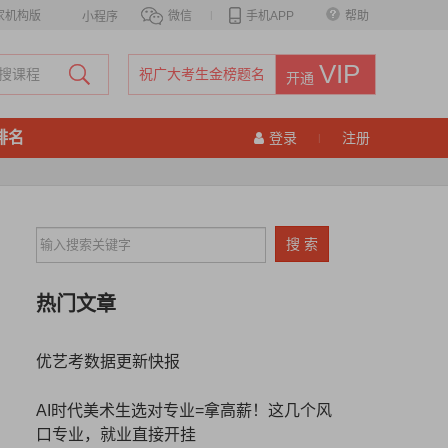
家机构版
微信
|
手机APP
帮助
小程序
VIP
祝广大考生金榜题名
开通
排名
登录
注册
|
热门文章
优艺考数据更新快报
AI时代美术生选对专业=拿高薪！这几个风
口专业，就业直接开挂