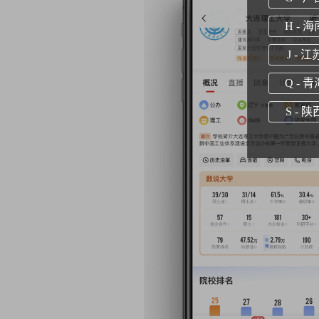
H - 海
J - 江
Q - 青
S - 陕