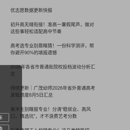
优志愿数据更新快报
初升高无缝衔接！准高一暑假尾声，做对
这些事轻松适配高中节奏
高考选专业别靠瞎猜！一份科学测评，帮
你避开90%的填报遗憾
2026年各省市普通批院校投档波动分析汇
总
持续更新｜广茂幼师2026年省外普通高考
录取进度8月5日汇总
美术生别瞎报专业！分清“稳就业、高风
口、慎选坑”，才不浪费艺考分数
东
南