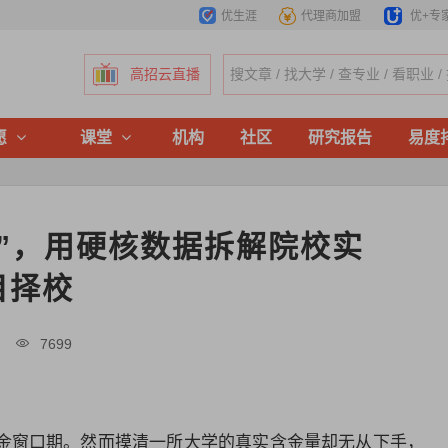
优生涯
代理商加盟
优+专
高招云直播
愿
课堂
机构
社区
研究报告
易度
”，用硬核数据拆解院校实
目择校
创
7699
金窗口期。然而摸清一所大学的真实含金量却无从下手，