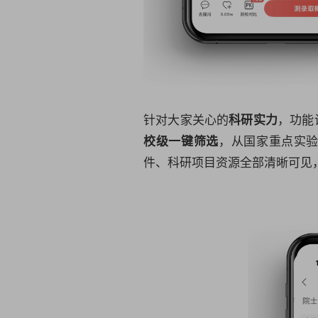
针对大家关心的
，功能
科研
实力
，从国家重点实
校级一键筛选
件、
科研
项目资源全部清晰可见，