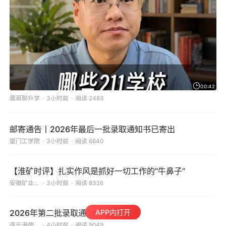
00:42
展哥聊升学
3小时前
阅读 2483
邮寄通告丨2026年最后一批录取通知书已寄出
厦门工学院
3小时前
阅读 6640
【淮矿时评】扎实作风是抓好一切工作的“牛鼻子”
安徽矿业职业技术学院
3小时前
阅读 8326
APP内打开
2026年第二批录取通知书寄出
连云港师范高等专科学校
4小时前
阅读 9049