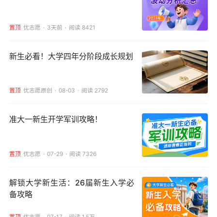
置顶
优志愿
3天前
阅读 8421
新生必看！大学四年分阶段成长规划
置顶
优志愿原创
08-03
阅读 2792
准大一新生开学军训攻略！
置顶
优志愿
07-29
阅读 7326
解锁大学新生活：26届新生入学必
备攻略
置顶
优志愿
07-17
阅读 1.5万