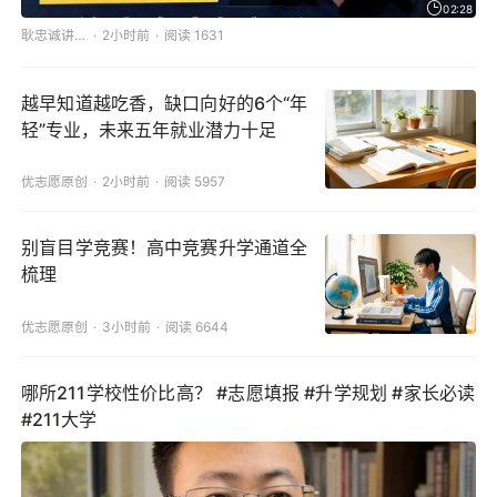
02:28
耿忠诚讲升学
2小时前
阅读 1631
越早知道越吃香，缺口向好的6个“年
轻”专业，未来五年就业潜力十足
优志愿原创
2小时前
阅读 5957
别盲目学竞赛！高中竞赛升学通道全
梳理
优志愿原创
3小时前
阅读 6644
哪所211学校性价比高？ #志愿填报 #升学规划 #家长必读
#211大学