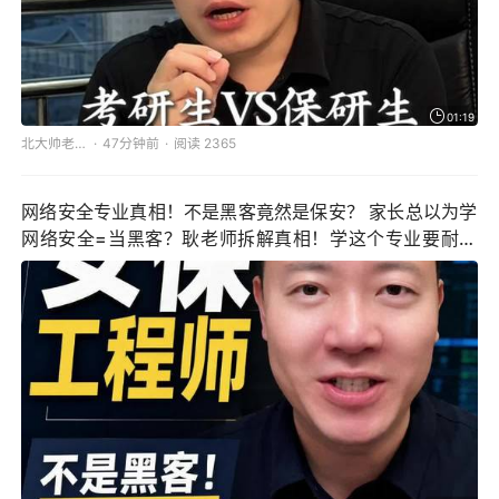
01:19
北大帅老师讲保研
47分钟前
阅读 2365
网络安全专业真相！不是黑客竟然是保安？ 家长总以为学
网络安全=当黑客？耿老师拆解真相！学这个专业要耐得
住寂寞查漏洞，高薪只给真人才！#志愿填报避坑指南