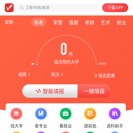
工程/机械/能源
下载APP
安徽大学
财务会计类
安徽
高考
军警
强基
考研
艺术
就业
0
所
适合你的大学
成绩
批次
0 张志愿表
智能填报
一键填报
找大学
查专业
看就业
提前批
选科助手