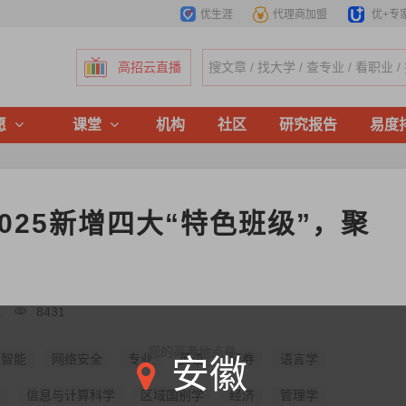
优生涯
代理商加盟
优+专
高招云直播
愿
课堂
机构
社区
研究报告
易度
025新增四大“特色班级”，聚
理
8431
您的高考地点是
工智能
网络安全
专业
英语
证券
语言学
安徽
师
信息与计算科学
区域国别学
经济
管理学