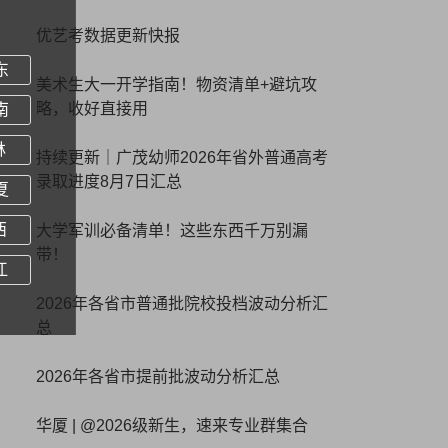
优艺考数据更新快报
东
美术生大一开学指南！物资清单+避坑攻
略，收好直接用
南
林
持续更新｜广茂幼师2026年省外普通高考
录取进度8月7日汇总
夏
西
大学军训必备清单！这些东西千万别漏
带！
江
2026年各省市普通批院校投档波动分析汇
总
2026年各省市提前批波动分析汇总
华厦 | @2026级新生，速来专业群集合