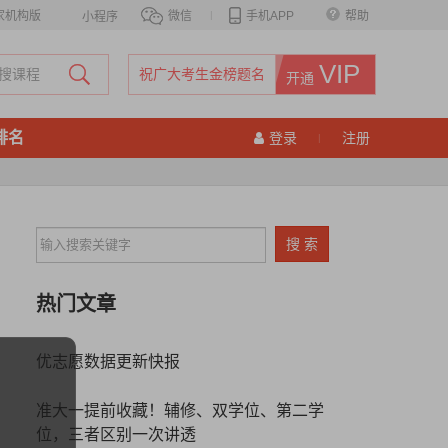
家机构版
微信
|
手机APP
帮助
小程序
VIP
祝广大考生金榜题名
开通
排名
登录
注册
|
热门文章
优志愿数据更新快报
准大一提前收藏！辅修、双学位、第二学
位，三者区别一次讲透