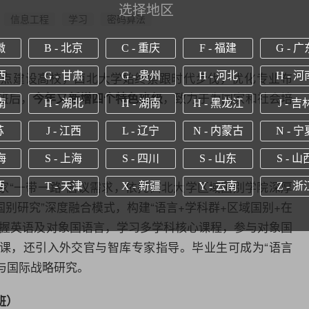
选择地区
信息工程
学习
密码算法
徽
B - 北京
C - 重庆
F - 福建
G - 广
”重点建设高校，
西北大学
始终紧跟时代步伐，优化专业布
西
G - 甘肃
G - 贵州
H - 河北
H - 河
色班后，
，致力于为国家和社会培
今年又新增四个特色班级
南
H - 湖北
H - 湖南
H - 黑龙江
J - 吉
苏
J - 江西
L - 辽宁
N - 内蒙古
N - 宁
海
S - 上海
S - 四川
S - 山东
S - 山
家“一带一路”倡议需求，依托
西北大学
区域国别学
院深厚
西
T - 天津
X - 新疆
Y - 云南
Z - 浙
国别研究”深度融合模式，构建“语言+学科群+区域国别+在
握
英语
及对象国语言，学习多学科核心课程，参与对象国
课，还引入外交官与智库专家指导。毕业生可成为“语言
流与国际战略研究。
班）