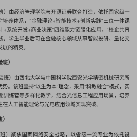
班）由经济
管理学
院与开源证券联合打造，依托国家级一
”培养体系，“金融理论+智能技术+创新实践”三位一体课
计+系统开发+商业决策”四维能力链强化应用，“校企共育
实践。学生毕业后可在金融核心领域从事智能投研、量化交
发展的精英。
验班）
验班）由
西北大学
与中国科学院西安光学精密机械研究所
优势。该班坚持“以生为本”理念，采用“科教融合”模式，实
期训练营等多样化教学，结合光
信息工程
应用场景，培养
生在
人工智能
理论与光电应用领域实现突破。
班）
验班）聚焦国家网络安全战略，以省级一流专业为依托设