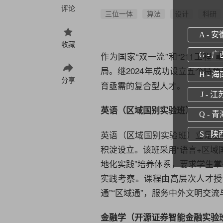
评论
三位一体
算法
设计
科研
A - 安
收藏
作为国家“双一流”和“211工程
G - 广
局。继2024年成功设立五个特
H - 海
分享
育亟需的复合型人才。
J - 江
英语
（区域国别实验班）
Q - 青
英语
（区域国别实验班）立足国
S - 陕
积淀设立。该班采用“语言+区域
地化实践”培养体系，要求学生掌
实践考察。课程由高层次人才授
通”“区域通”，服务中外文明交
金融学
（开源证券智能金融实验