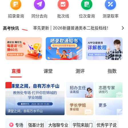
高考版关闭 | 非高三用户可正常进行智能填报！
招录查询
同分去向
批次线
位次查询
测录取率
率先更新 | 2026湖南普通类专科投档线！
率先更新 | 2026新疆普通类本二批投档线！
高考快讯
率先更新 | 2026广东普通类专科投档线！
直播
课堂
测评
指数
课堂之间，自有万水千山
专场
强基计划
大咖聊专业
学院来敲门
优秀学子说