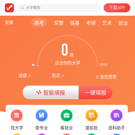
大学教授
下载APP
安徽第二医学院
中国语言文学类
安徽
高考
军警
强基
考研
艺术
就业
0
所
适合你的大学
成绩
批次
0 张志愿表
智能填报
一键填报
找大学
查专业
看就业
提前批
选科助手
率先更新 | 2026重庆普通类专科投档线！