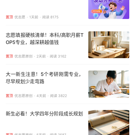
置顶
优志愿
1天前
阅读 8175
志愿填报硬核清单！本科/高职月薪T
OP5专业，越深耕越值钱
置顶
优志愿原创
2天前
阅读 3162
大一新生注意！5个考研刚需专业，
尽早规划少走弯路
置顶
优志愿原创
4天前
阅读 3822
新生必看！大学四年分阶段成长规划
置顶
优志愿原创
5天前
阅读 2587