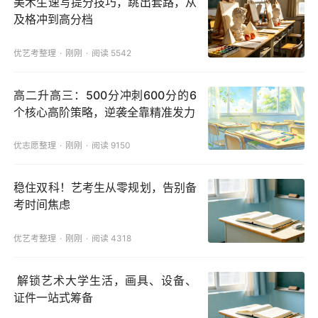
美术生速写提分技巧，跳出套路，从
及格冲到高分档
优艺考整理
刚刚
阅读 5542
高二升高三：500分冲刺600分的6
个核心高阶策略，逆袭全靠精准发力
优志愿整理
刚刚
阅读 9150
稳住双科！艺考生从零规划，告别备
考时间焦虑
优艺考整理
刚刚
阅读 4318
解锁艺术大学生活，画具、设备、
证件一站式筹备