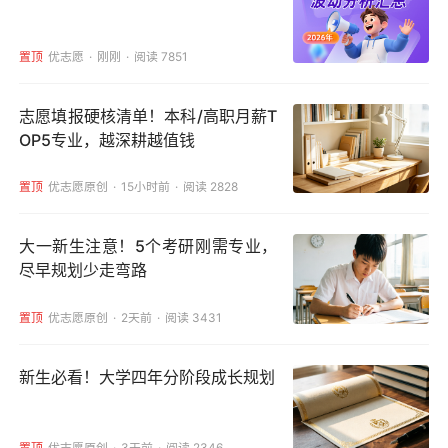
置顶
优志愿
刚刚
阅读 7851
志愿填报硬核清单！本科/高职月薪T
OP5专业，越深耕越值钱
置顶
优志愿原创
15小时前
阅读 2828
大一新生注意！5个考研刚需专业，
尽早规划少走弯路
置顶
优志愿原创
2天前
阅读 3431
新生必看！大学四年分阶段成长规划
置顶
优志愿原创
3天前
阅读 2346