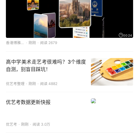
00:24
香港博雅国际教育研究院
刚刚
阅读 2679
高中学美术走艺考很难吗？3个维度
自测，别盲目踩坑！
优艺考整理
刚刚
阅读 4882
优艺考数据更新快报
优艺考
刚刚
阅读 3.0万