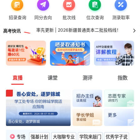
率先更新 | 2026湖南普通类专科投档线！
招录查询
同分去向
批次线
位次查询
测录取率
率先更新 | 2026新疆普通类本二批投档线！
率先更新 | 2026广东普通类专科投档线！
高考快讯
直播
课堂
测评
指数
吾心安处，逐梦锦城
专场
强基计划
大咖聊专业
学院来敲门
优秀学子说