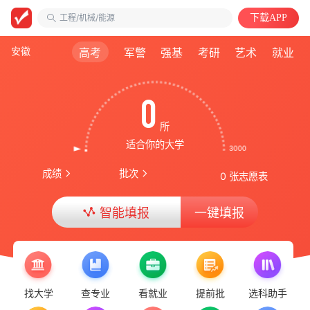
工程/机械/能源
下载APP
安徽大学
计算机类
安徽
高考
军警
强基
考研
艺术
就业
0
所
适合你的大学
成绩
批次
0 张志愿表
智能填报
一键填报
率先更新 | 2026重庆普通类专科投档线！
找大学
查专业
看就业
提前批
选科助手
高考版关闭 | 非高三用户可正常进行智能填报！