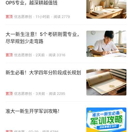
OP5专业，越深耕越值钱
置顶
优志愿原创
11小时前
阅读 2779
大一新生注意！5个考研刚需专业，
尽早规划少走弯路
置顶
优志愿原创
2天前
阅读 3316
新生必看！大学四年分阶段成长规划
置顶
优志愿原创
3天前
阅读 2295
准大一新生开学军训攻略！
置顶
优志愿
07-29
阅读 6786