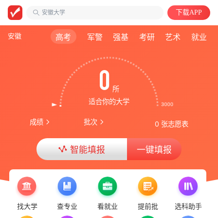
安徽大学
计算机类
下载APP
安徽
高考
军警
强基
考研
艺术
就业
0
所
适合你的大学
成绩
批次
0 张志愿表
智能填报
一键填报
率先更新 | 2026重庆普通类专科投档线！
找大学
查专业
看就业
提前批
选科助手
高考版关闭 | 非高三用户可正常进行智能填报！