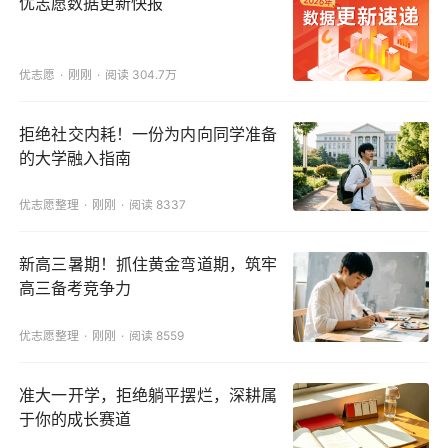
优志愿数据更新快报
优志愿
刚刚
阅读 304.7万
拒绝社交内耗！一份为内向同学准备
的大学融入指南
优志愿整理
刚刚
阅读 8337
新高三暑期！抓住黄金弯道期，筑牢
高三备考竞争力
优志愿整理
刚刚
阅读 8559
准大一开学，拒绝躺平摆烂，深耕属
于你的成长赛道