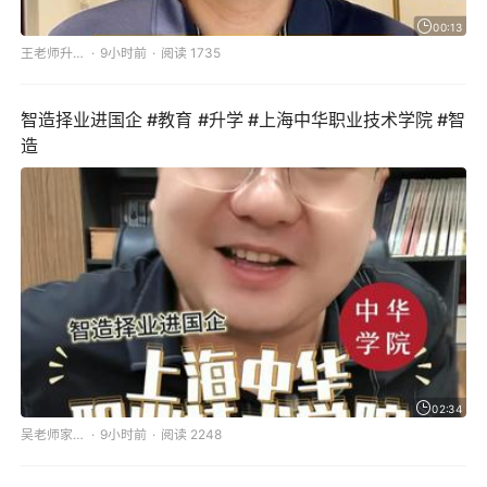
00:13
王老师升学规划
9小时前
阅读 1735
智造择业进国企 #教育 #升学 #上海中华职业技术学院 #智
造
02:34
吴老师家长圈
9小时前
阅读 2248